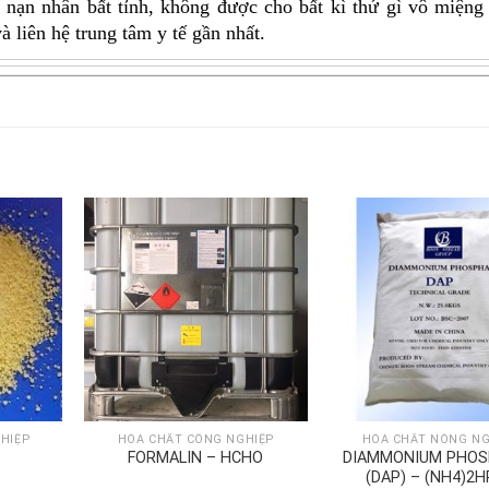
u nạn nhân bất tỉnh, không được cho bất kì thứ gì vô miệng
à liên hệ trung tâm y tế gần nhất.
HIỆP
HÓA CHẤT CÔNG NGHIỆP
HÓA CHẤT NÔNG NG
FORMALIN – HCHO
DIAMMONIUM PHOS
(DAP) – (NH4)2