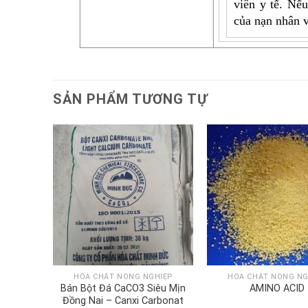
viên y tế. Nế
của nạn nhân v
SẢN PHẨM TƯƠNG TỰ
HIỆP
HÓA CHẤT NÔNG NGHIỆP
HÓA CHẤT NÔNG NG
HATE
Bán Bột Đá CaCO3 Siêu Mịn
AMINO ACID
Đồng Nai – Canxi Carbonat