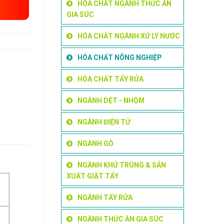
HÓA CHẤT NGÀNH THỨC ĂN
GIA SÚC
HÓA CHẤT NGÀNH XỬ LÝ NƯỚC
HÓA CHẤT NÔNG NGHIỆP
HÓA CHẤT TẨY RỬA
NGÀNH DỆT - NHỘM
NGÀNH ĐIỆN TỬ
NGÀNH GỖ
NGÀNH KHỬ TRÙNG & SẢN
XUẤT GIẶT TẨY
NGÀNH TẨY RỬA
NGÀNH THỨC ĂN GIA SÚC