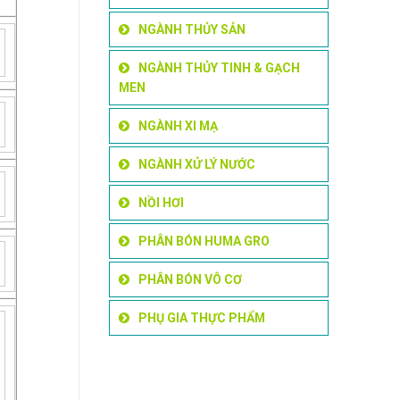
NGÀNH THỦY SẢN
NGÀNH THỦY TINH & GẠCH
MEN
NGÀNH XI MẠ
NGÀNH XỬ LÝ NƯỚC
NỒI HƠI
PHÂN BÓN HUMA GRO
PHÂN BÓN VÔ CƠ
PHỤ GIA THỰC PHẨM