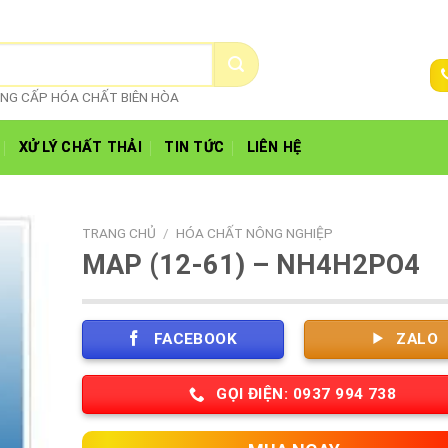
CUNG CẤP HÓA CHẤT BIÊN HÒA
XỬ LÝ CHẤT THẢI
TIN TỨC
LIÊN HỆ
TRANG CHỦ
/
HÓA CHẤT NÔNG NGHIỆP
MAP (12-61) – NH4H2PO4
FACEBOOK
ZALO
GỌI ĐIỆN: 0937 994 738