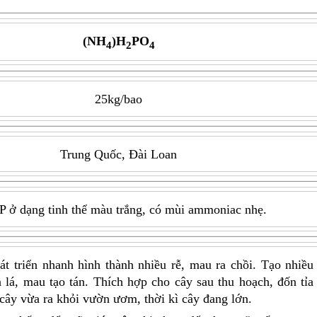
(NH
)H
PO
4
2
4
25kg/bao
Trung Quốc, Đài Loan
 ở dạng tinh thể màu trắng, có mùi ammoniac nhẹ.
át triển nhanh hình thành nhiều rễ, mau ra chồi. Tạo nhiều
 lá, mau tạo tán. Thích hợp cho cây sau thu hoạch, đốn tỉa
 cây vừa ra khỏi vườn ươm, thời kì cây đang lớn.