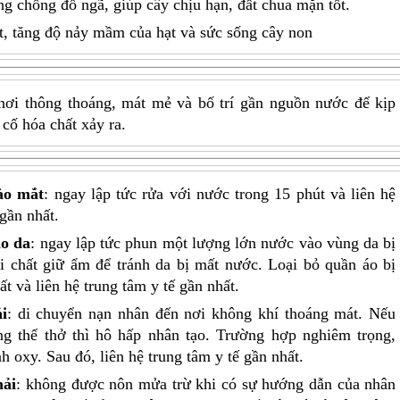
g chống đổ ngã, giúp cây chịu hạn, đất chua mặn tốt.
t, tăng độ nảy mầm của hạt và sức sống cây non
nơi thông thoáng, mát mẻ và bố trí gần nguồn nước để kịp
 cố hóa chất xảy ra.
ào mắt
: ngay lập tức rửa với nước trong 15 phút và liên hệ
 gần nhất.
ào da
: ngay lập tức phun một lượng lớn nước vào vùng da bị
ôi chất giữ ẩm để tránh da bị mất nước. Loại bỏ quần áo bị
 và liên hệ trung tâm y tế gần nhất.
i
: di chuyển nạn nhân đến nơi không khí thoáng mát. Nếu
g thể thở thì hô hấp nhân tạo. Trường hợp nghiêm trọng,
 oxy. Sau đó, liên hệ trung tâm y tế gần nhất.
hải
: không được nôn mửa trừ khi có sự hướng dẫn của nhân