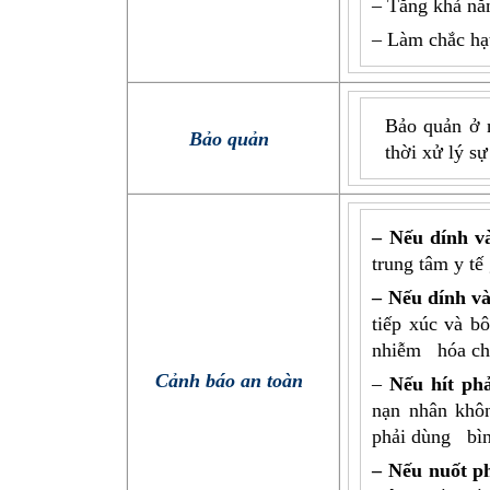
– Tăng khả năn
– Làm chắc hạ
Bảo quản ở 
Bảo quản
thời xử lý sự
– Nếu dính v
trung tâm y tế
– Nếu dính v
tiếp xúc và b
nhiễm hóa chất
Cảnh báo an toàn
–
Nếu hít phả
nạn nhân khôn
phải dùng bình
– Nếu nuốt p