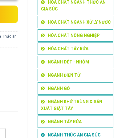
HÓA CHẤT NGÀNH THỨC ĂN
GIA SÚC
HÓA CHẤT NGÀNH XỬ LÝ NƯỚC
HÓA CHẤT NÔNG NGHIỆP
 Thức ăn
HÓA CHẤT TẨY RỬA
NGÀNH DỆT - NHỘM
NGÀNH ĐIỆN TỬ
NGÀNH GỖ
NGÀNH KHỬ TRÙNG & SẢN
XUẤT GIẶT TẨY
NGÀNH TẨY RỬA
NGÀNH THỨC ĂN GIA SÚC