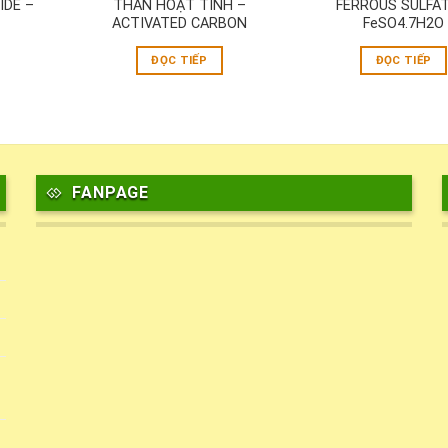
IDE –
THAN HOẠT TÍNH –
FERROUS SULFAT
ACTIVATED CARBON
FeSO4.7H2O
ĐỌC TIẾP
ĐỌC TIẾP
FANPAGE