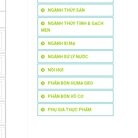
NGÀNH THỦY SẢN
NGÀNH THỦY TINH & GẠCH
MEN
NGÀNH XI MẠ
NGÀNH XỬ LÝ NƯỚC
NỒI HƠI
PHÂN BÓN HUMA GRO
PHÂN BÓN VÔ CƠ
PHỤ GIA THỰC PHẨM