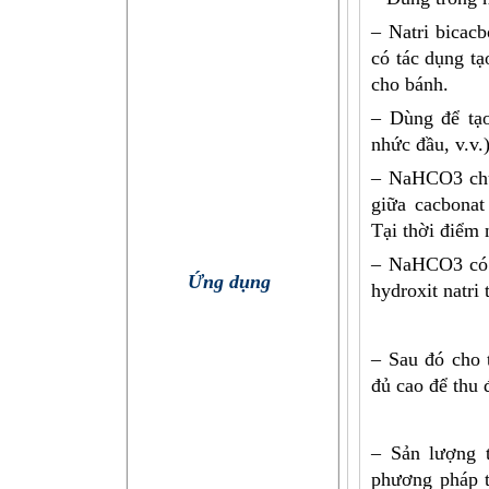
– Natri bicacb
có tác dụng tạ
cho bánh.
– Dùng để tạo
nhức đầu, v.v.
– NaHCO3 chủ
giữa cacbonat 
Tại thời điểm
– NaHCO3 có t
Ứng dụng
hydroxit natri
– Sau đó cho 
đủ cao để thu
– Sản lượng 
phương pháp t