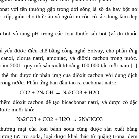
onat với tên thường gặp trong đời sống là sô đa hay bột nở
o xốp, giòn cho thức ăn và ngoài ra còn có tác dụng làm đẹp
 bọt và tăng pH trong các loại thuốc sủi bọt (ví dụ thuốc
)
 yếu được điều chế bằng công nghệ Solvay, cho phản ứng
canxi, clorua natri, amoniac, và điôxít cacbon trong nước.
 năm 2001, quy mô sản xuất khoảng 100.000 tấn mỗi năm.[1]
hể thu được từ phản ứng của điôxít cacbon với dung dịch
 trong nước. Phản ứng ban đầu tạo ra cacbonat natri:
CO2 + 2NaOH → Na2CO3 + H2O
thêm điôxít cacbon để tạo bicacbonat natri, và được cô đặc
 được muối khô:
Na2CO3 + CO2 + H2O → 2NaHCO3
thương mại của loại bánh soda cũng được sản xuất bằng
ương tự: tro soda, loại được khai thác từ quặng trona, đem