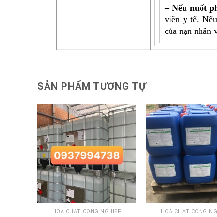
– Nếu nuốt p
viên y tế. Nế
của nạn nhân v
SẢN PHẨM TƯƠNG TỰ
HIỆP
HÓA CHẤT CÔNG NGHIỆP
HÓA CHẤT CÔNG NG