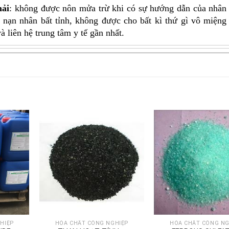
hải
: không được nôn mửa trừ khi có sự hướng dẫn của nhân
u nạn nhân bất tỉnh, không được cho bất kì thứ gì vô miệng
à liên hệ trung tâm y tế gần nhất.
HIỆP
HÓA CHẤT CÔNG NGHIỆP
HÓA CHẤT CÔNG NG