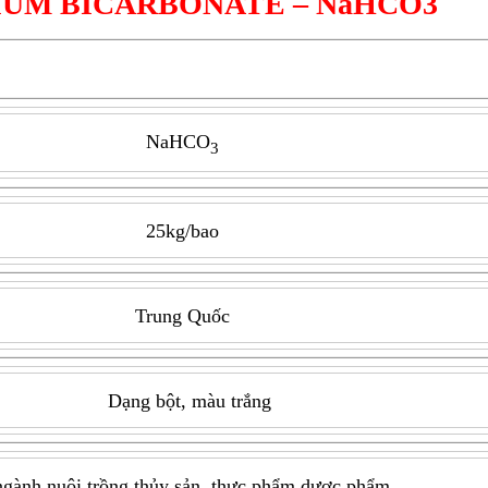
IUM BICARBONATE – NaHCO3
NaHCO
3
25kg/bao
Trung Quốc
Dạng bột, màu trắng
ngành nuôi trồng thủy sản, thực phẩm dược phẩm…