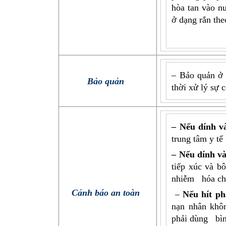
hòa tan vào nư
ở dạng rắn the
– Bảo quản ở 
Bảo quản
thời xử lý sự 
– Nếu dính v
trung tâm y tế
– Nếu dính v
tiếp xúc và b
nhiễm hóa chất
Cảnh báo an toàn
–
Nếu hít ph
nạn nhân khôn
phải dùng bình