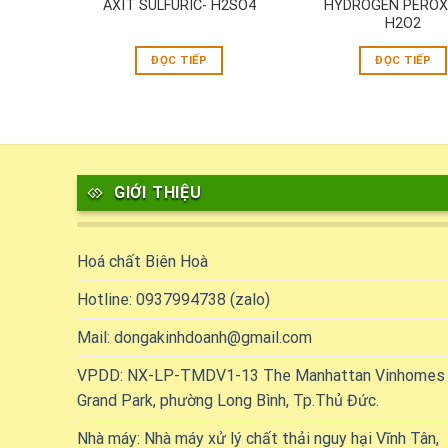
RAT-
AXIT SULFURIC- H2SO4
HYDROGEN PEROX
H2O2
ĐỌC TIẾP
ĐỌC TIẾP
GIỚI THIỆU
Hoá chất Biên Hoà
Hotline: 0937994738 (zalo)
Mail: dongakinhdoanh@gmail.com
VPDD: NX-LP-TMDV1-13 The Manhattan Vinhomes
Grand Park, phường Long Bình, Tp.Thủ Đức.
Nhà máy: Nhà máy xử lý chất thải nguy hại Vĩnh Tân,