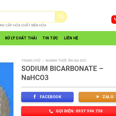
CUNG CẤP HÓA CHẤT BIÊN HÒA
XỬ LÝ CHẤT THẢI
TIN TỨC
LIÊN HỆ
TRANG CHỦ
/
NGÀNH THỨC ĂN GIA SÚC
SODIUM BICARBONATE –
NaHCO3
FACEBOOK
ZALO
GỌI ĐIỆN: 0937 994 738