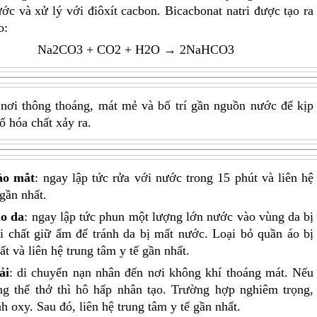
ớc và xử lý với điôxít cacbon. Bicacbonat natri được tạo ra
o:
Na2CO3 + CO2 + H2O → 2NaHCO3
nơi thông thoáng, mát mẻ và bố trí gần nguồn nước để kịp
cố hóa chất xảy ra.
ào mắt
: ngay lập tức rửa với nước trong 15 phút và liên hệ
 gần nhất.
ào da
: ngay lập tức phun một lượng lớn nước vào vùng da bị
ôi chất giữ ẩm để tránh da bị mất nước. Loại bỏ quần áo bị
 và liên hệ trung tâm y tế gần nhất.
ải
: di chuyển nạn nhân đến nơi không khí thoáng mát. Nếu
g thể thở thì hô hấp nhân tạo. Trường hợp nghiêm trọng,
 oxy. Sau đó, liên hệ trung tâm y tế gần nhất.