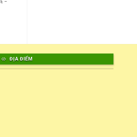
E –
ĐỊA ĐIỂM