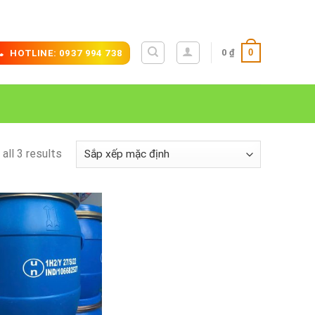
0
0
₫
HOTLINE: 0937 994 738
all 3 results