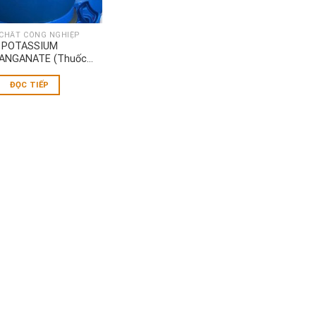
CHẤT CÔNG NGHIỆP
POTASSIUM
ANGANATE (Thuốc
tím)-KMnO4
ĐỌC TIẾP