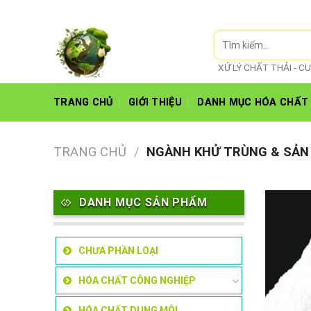
Skip
Hoá Chất Biên Hoà
to
Tìm
content
kiếm:
XỬ LÝ CHẤT THẢI - 
TRANG CHỦ
GIỚI THIỆU
DANH MỤC HÓA CHẤT
TRANG CHỦ
/
NGÀNH KHỬ TRÙNG & SẢN 
DANH MỤC SẢN PHẨM
CHƯA PHẦN LOẠI
HÓA CHẤT CÔNG NGHIỆP
HÓA CHẤT DUNG MÔI