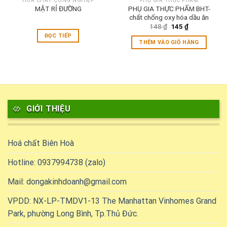
HÓA CHẤT CÔNG NGHIỆP
PHỤ GIA THỰC PHẨM
MẬT RỈ ĐƯỜNG
PHỤ GIA THỰC PHẨM BHT-
chất chống oxy hóa dầu ăn
Giá
Giá
148
₫
145
₫
gốc
hiện
ĐỌC TIẾP
là:
tại
THÊM VÀO GIỎ HÀNG
148 ₫.
là:
145 ₫.
GIỚI THIỆU
Hoá chất Biên Hoà
Hotline: 0937994738 (zalo)
Mail: dongakinhdoanh@gmail.com
VPDD: NX-LP-TMDV1-13 The Manhattan Vinhomes Grand
Park, phường Long Bình, Tp.Thủ Đức.