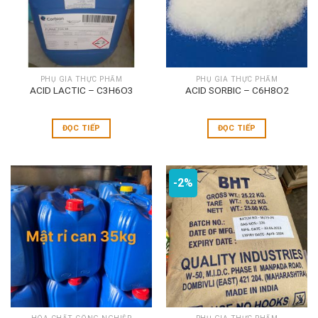
PHỤ GIA THỰC PHẨM
PHỤ GIA THỰC PHẨM
ACID LACTIC – C3H6O3
ACID SORBIC – C6H8O2
ĐỌC TIẾP
ĐỌC TIẾP
-2%