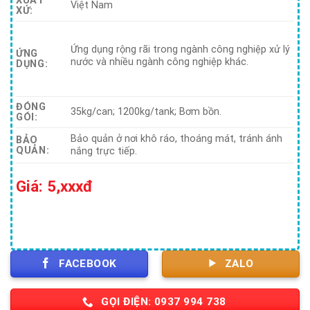
XUẤT
Việt Nam
XỨ:
Ứng dụng rộng rãi trong ngành công nghiệp xử lý
ỨNG
nước và nhiều ngành công nghiệp khác.
DỤNG:
ĐÓNG
35kg/can; 1200kg/tank; Bơm bồn.
GÓI:
Bảo quản ở nơi khô ráo, thoáng mát, tránh ánh
BẢO
QUẢN:
nắng trực tiếp.
Giá: 5,xxxđ
FACEBOOK
ZALO
GỌI ĐIỆN: 0937 994 738