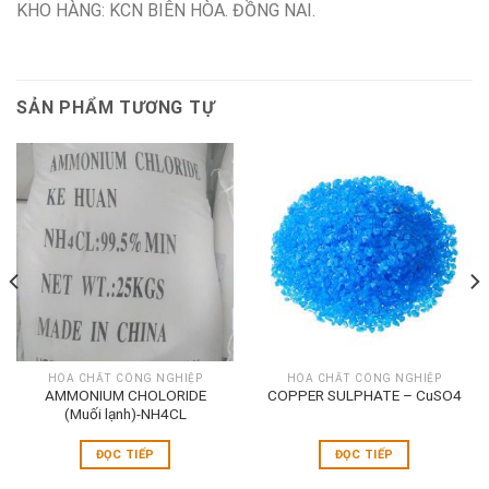
KHO HÀNG: KCN BIÊN HÒA. ĐỒNG NAI.
SẢN PHẨM TƯƠNG TỰ
HÓA CHẤT CÔNG NGHIỆP
HÓA CHẤT CÔNG NGHIỆP
AMMONIUM CHOLORIDE
COPPER SULPHATE – CuSO4
(Muối lạnh)-NH4CL
ĐỌC TIẾP
ĐỌC TIẾP