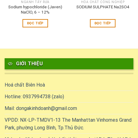
NGÀNH TẨY RỬA
HÓA CHẤT CÔNG NGHIỆP
Sodium hypochloride (Javen)
SODIUM SULPHATE Na2SO4
NaClO, 6 – 12%
ĐỌC TIẾP
ĐỌC TIẾP
GIỚI THIỆU
Hoá chất Biên Hoà
Hotline: 0937994738 (zalo)
Mail: dongakinhdoanh@gmail.com
VPDD: NX-LP-TMDV1-13 The Manhattan Vinhomes Grand
Park, phường Long Bình, Tp.Thủ Đức.