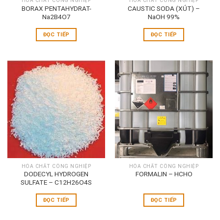
HÓA CHẤT CÔNG NGHIỆP
HÓA CHẤT CÔNG NGHIỆP
BORAX PENTAHYDRAT-
CAUSTIC SODA (XÚT) –
Na2B4O7
NaOH 99%
ĐỌC TIẾP
ĐỌC TIẾP
HÓA CHẤT CÔNG NGHIỆP
HÓA CHẤT CÔNG NGHIỆP
DODECYL HYDROGEN
FORMALIN – HCHO
SULFATE – C12H26O4S
ĐỌC TIẾP
ĐỌC TIẾP