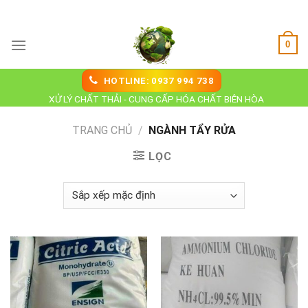
Skip
Hoá Chất Biên Hoà
to
content
0
HOTLINE: 0937 994 738
XỬ LÝ CHẤT THẢI - CUNG CẤP HÓA CHẤT BIÊN HÒA
TRANG CHỦ
/
NGÀNH TẨY RỬA
LỌC