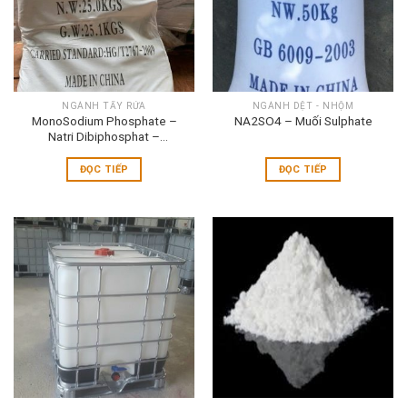
NGÀNH TẨY RỬA
NGÀNH DỆT - NHỘM
MonoSodium Phosphate –
NA2SO4 – Muối Sulphate
Natri Dibiphosphat –
NaH2PO4.2H2O
ĐỌC TIẾP
ĐỌC TIẾP