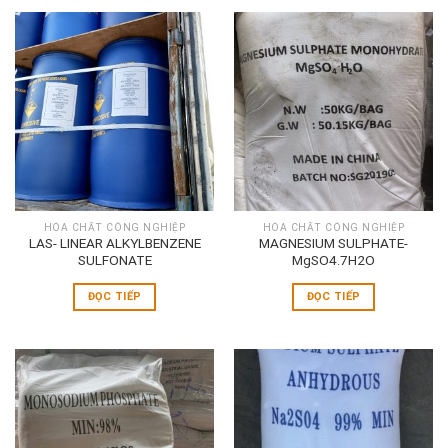
HÓA CHẤT CÔNG NGHIỆP
HÓA CHẤT CÔNG NGHIỆP
LAS- LINEAR ALKYLBENZENE
MAGNESIUM SULPHATE-
SULFONATE
MgSO4.7H2O
ĐỌC TIẾP
ĐỌC TIẾP