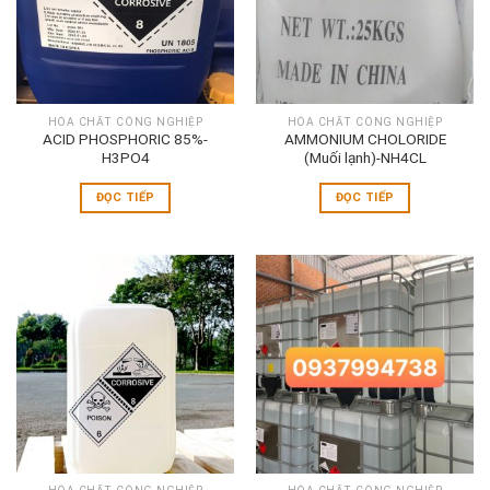
HÓA CHẤT CÔNG NGHIỆP
HÓA CHẤT CÔNG NGHIỆP
ACID PHOSPHORIC 85%-
AMMONIUM CHOLORIDE
H3PO4
(Muối lạnh)-NH4CL
ĐỌC TIẾP
ĐỌC TIẾP