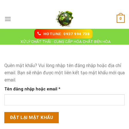
Skip
Hoá Chất Biên Hoà
to
content
0
HOTLINE: 0937 994 738
XỬ LÝ CHẤT THẢI - CUNG CẤP HÓA CHẤT BIÊN HÒA
Quên mật khẩu? Vui lòng nhập tên đăng nhập hoặc địa chỉ
email. Bạn sẽ nhận được một liên kết tạo mật khẩu mới qua
email.
Bắt
Tên đăng nhập hoặc email
*
buộc
ĐẶT LẠI MẬT KHẨU