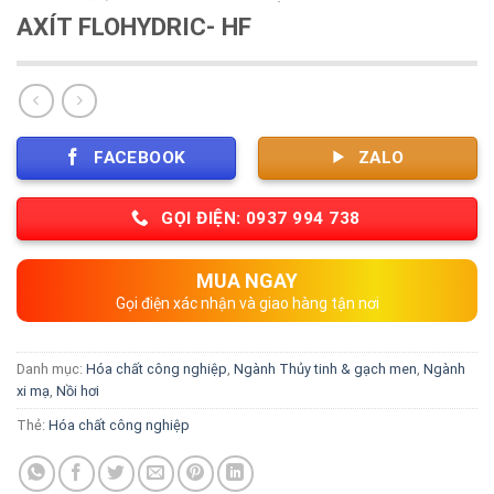
AXÍT FLOHYDRIC- HF
FACEBOOK
ZALO
GỌI ĐIỆN: 0937 994 738
MUA NGAY
Gọi điện xác nhận và giao hàng tận nơi
Danh mục:
Hóa chất công nghiệp
,
Ngành Thủy tinh & gạch men
,
Ngành
xi mạ
,
Nồi hơi
Thẻ:
Hóa chất công nghiệp