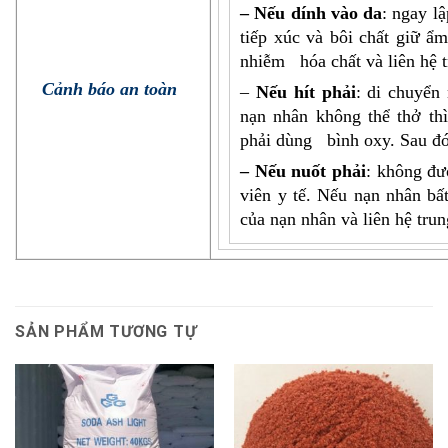
– Nếu dính vào da
: ngay l
tiếp xúc và bôi chất giữ ẩ
nhiễm hóa chất và liên hệ t
Cảnh báo an toàn
–
Nếu hít phải
: di chuyển
nạn nhân không thể thở th
phải dùng bình oxy. Sau đó,
– Nếu nuốt phải
: không đư
viên y tế. Nếu nạn nhân bấ
của nạn nhân và liên hệ trun
SẢN PHẨM TƯƠNG TỰ