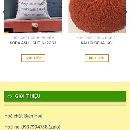
HÓA CHẤT CÔNG NGHIỆP
HÓA CHẤT CÔNG NGHIỆP
SODA ASH LIGHT- Na2CO3
KALI CLORUA- KCl
ĐỌC TIẾP
ĐỌC TIẾP
GIỚI THIỆU
Hoá chất Biên Hoà
Hotline: 0937994738 (zalo)