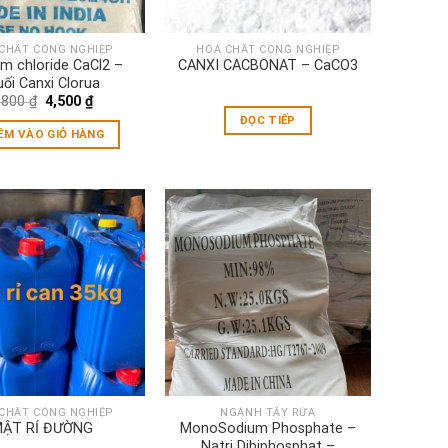
CHẤT CÔNG NGHIỆP
HÓA CHẤT CÔNG NGHIỆP
um chloride CaCl2 –
CANXI CACBONAT – CaCO3
ối Canxi Clorua
Giá
Giá
,800
₫
4,500
₫
gốc
hiện
ĐỌC TIẾP
là:
tại
ÊM VÀO GIỎ HÀNG
4,800 ₫.
là:
4,500 ₫.
CHẤT CÔNG NGHIỆP
NGÀNH TẨY RỬA
ẬT RỈ ĐƯỜNG
MonoSodium Phosphate –
Natri Dibiphosphat –