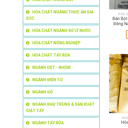
HÓA CHẤT NGÀNH THỨC ĂN GIA
HÓA 
SÚC
Bán Bột
Đồng Na
HÓA CHẤT NGÀNH XỬ LÝ NƯỚC
HÓA CHẤT NÔNG NGHIỆP
HÓA CHẤT TẨY RỬA
NGÀNH DỆT - NHỘM
NGÀNH ĐIỆN TỬ
NGÀNH GỖ
NGÀNH KHỬ TRÙNG & SẢN XUẤT
GIẶT TẨY
NG
Hóa
NGÀNH TẨY RỬA