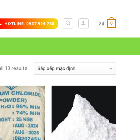
0
0
₫
HOTLINE: 0937 994 738
ll 13 results