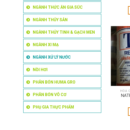
NGÀNH THỨC ĂN GIA SÚC
NGÀNH THỦY SẢN
NGÀNH THỦY TINH & GẠCH MEN
NGÀNH XI MẠ
NGÀNH XỬ LÝ NƯỚC
NỒI HƠI
PHÂN BÓN HUMA GRO
HÓA 
PHÂN BÓN VÔ CƠ
NATR
PHỤ GIA THỰC PHẨM