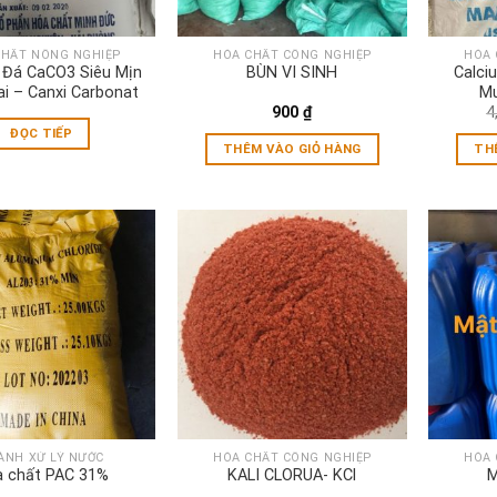
CHẤT NÔNG NGHIỆP
HÓA CHẤT CÔNG NGHIỆP
HÓA 
 Đá CaCO3 Siêu Mịn
BÙN VI SINH
Calci
i – Canxi Carbonat
Mu
900
₫
4
ĐỌC TIẾP
THÊM VÀO GIỎ HÀNG
TH
ÀNH XỬ LÝ NƯỚC
HÓA CHẤT CÔNG NGHIỆP
HÓA 
 chất PAC 31%
KALI CLORUA- KCl
M