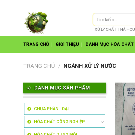
Skip
t Biên Hoà
to
Tìm
content
kiếm:
XỬ LÝ CHẤT THẢI - 
TRANG CHỦ
GIỚI THIỆU
DANH MỤC HÓA CHẤT
TRANG CHỦ
/
NGÀNH XỬ LÝ NƯỚC
DANH MỤC SẢN PHẨM
CHƯA PHẦN LOẠI
HÓA CHẤT CÔNG NGHIỆP
HÓA CHẤT DUNG MÔI