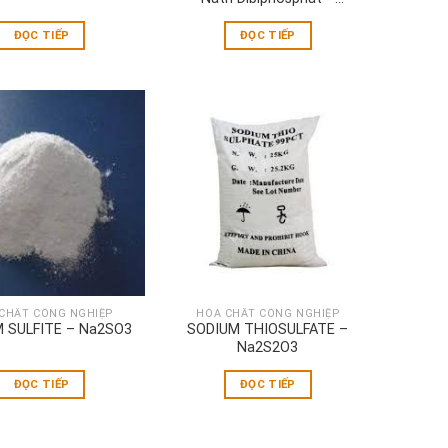
NaH2PO4.2H2O
ĐỌC TIẾP
ĐỌC TIẾP
CHẤT CÔNG NGHIỆP
HÓA CHẤT CÔNG NGHIỆP
 SULFITE – Na2SO3
SODIUM THIOSULFATE –
Na2S2O3
ĐỌC TIẾP
ĐỌC TIẾP