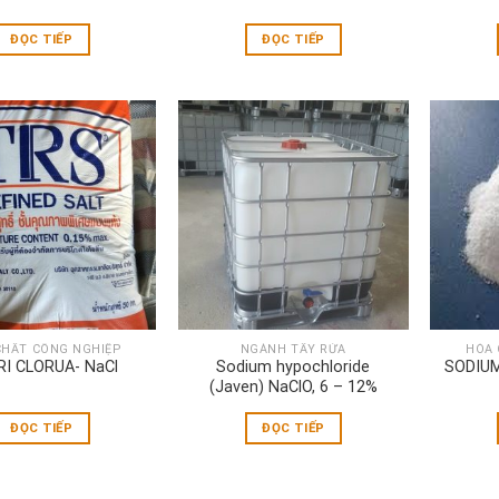
ĐỌC TIẾP
ĐỌC TIẾP
CHẤT CÔNG NGHIỆP
NGÀNH TẨY RỬA
HÓA 
I CLORUA- NaCl
Sodium hypochloride
SODIUM
(Javen) NaClO, 6 – 12%
ĐỌC TIẾP
ĐỌC TIẾP