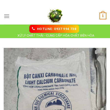
Skip
Hoá Chất Biên Hoà
to
content
1
HOTLINE: 0937 994 738
XỬ LÝ CHẤT THẢI - CUNG CẤP HÓA CHẤT BIÊN HÒA