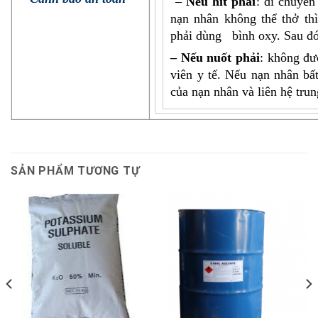
–
Nếu hít phải
: di chuyể
nạn nhân không thể thở th
phải dùng bình oxy. Sau đó,
– Nếu nuốt phải
: không đư
viên y tế. Nếu nạn nhân bấ
của nạn nhân và liên hệ trun
SẢN PHẨM TƯƠNG TỰ