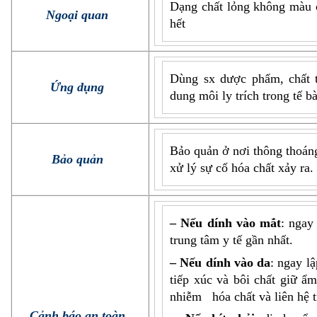
Dạng chất lỏng không màu c
Ngoại quan
hết
Dùng sx dược phẩm, chất t
Ứng dụng
dung môi ly trích trong tế b
Bảo quản ở nơi thông thoáng
Bảo quản
xử lý sự cố hóa chất xảy ra.
– Nếu dính vào mắt
: ngay
trung tâm y tế gần nhất.
– Nếu dính vào da
: ngay l
tiếp xúc và bôi chất giữ ẩ
nhiễm hóa chất và liên hệ t
Cảnh báo an toàn