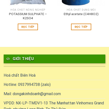
HÓA CHẤT NÔNG NGHIỆP
HÓA CHẤT DUNG MÔI
POTASSIUM SULPHATE –
Ethyl acetate (C4H8O2)
K2SO4
ĐỌC TIẾP
ĐỌC TIẾP
GIỚI THIỆU
Hoá chất Biên Hoà
Hotline: 0937994738 (zalo)
Mail: dongakinhdoanh@gmail.com
VPDD: NX-LP-TMDV1-13 The Manhattan Vinhomes Grand