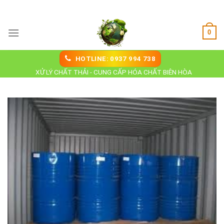
Skip
Hoá Chất Biên Hoà
to
content
0
HOTLINE: 0937 994 738
XỬ LÝ CHẤT THẢI - CUNG CẤP HÓA CHẤT BIÊN HÒA