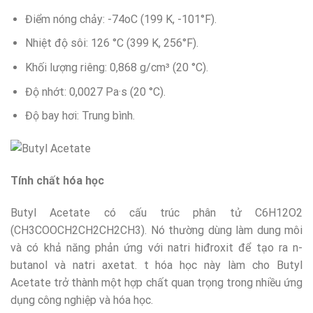
Điểm nóng chảy: -74oC (199 K, -101°F).
Nhiệt độ sôi: 126 °C (399 K, 256°F).
Khối lượng riêng: 0,868 g/cm³ (20 °C).
Độ nhớt: 0,0027 Pa·s (20 °C).
Độ bay hơi: Trung bình.
Tính chất hóa học
Butyl Acetate có cấu trúc phân tử C6H12O2
(CH3COOCH2CH2CH2CH3). Nó thường dùng làm dung môi
và có khả năng phản ứng với natri hiđroxit để tạo ra n-
butanol và natri axetat. t hóa học này làm cho Butyl
Acetate trở thành một hợp chất quan trọng trong nhiều ứng
dụng công nghiệp và hóa học.