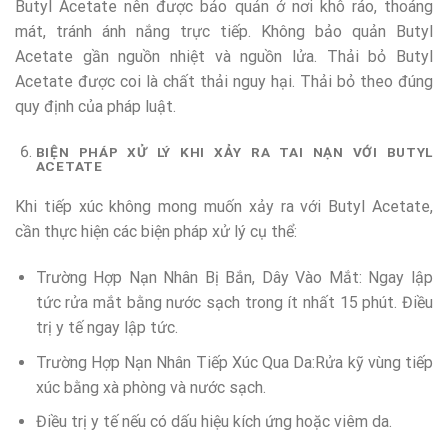
Butyl Acetate nên được bảo quản ở nơi khô ráo, thoáng
mát, tránh ánh nắng trực tiếp. Không bảo quản Butyl
Acetate gần nguồn nhiệt và nguồn lửa. Thải bỏ Butyl
Acetate được coi là chất thải nguy hại. Thải bỏ theo đúng
quy định của pháp luật.
BIỆN PHÁP XỬ LÝ KHI XẢY RA TAI NẠN VỚI BUTYL
ACETATE
Khi tiếp xúc không mong muốn xảy ra với Butyl Acetate,
cần thực hiện các biện pháp xử lý cụ thể:
Trường Hợp Nạn Nhân Bị Bắn, Dây Vào Mắt: Ngay lập
tức rửa mắt bằng nước sạch trong ít nhất 15 phút. Điều
trị y tế ngay lập tức.
Trường Hợp Nạn Nhân Tiếp Xúc Qua Da:Rửa kỹ vùng tiếp
xúc bằng xà phòng và nước sạch.
Điều trị y tế nếu có dấu hiệu kích ứng hoặc viêm da.