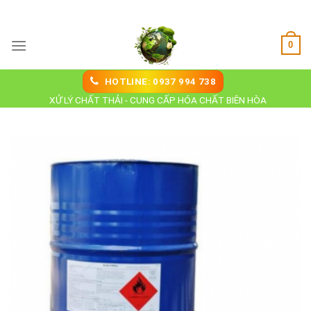
Skip
Hoá Chất Biên Hoà
to
content
0
HOTLINE: 0937 994 738
XỬ LÝ CHẤT THẢI - CUNG CẤP HÓA CHẤT BIÊN HÒA