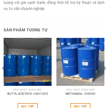
lượng với giá cạnh tranh, đồng thời hỗ trợ kỹ thuật và dịch
vụ tư vấn chuyên nghiệp.
SẢN PHẨM TƯƠNG TỰ
HÓA CHẤT DUNG MÔI
HÓA CHẤT DUNG MÔI
BUTYL ACETATE- C6H12O2
METHANOL- CH3OH
ĐỌC TIẾP
ĐỌC TIẾP