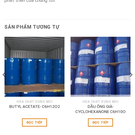
phát triển của chúng tôi.
SẢN PHẨM TƯƠNG TỰ
HÓA CHẤT DUNG MÔI
HÓA CHẤT DUNG MÔI
BUTYL ACETATE- C6H12O2
DẦU ÔNG GIÀ-
CYCLOHEXANONE C6H10O
ĐỌC TIẾP
ĐỌC TIẾP