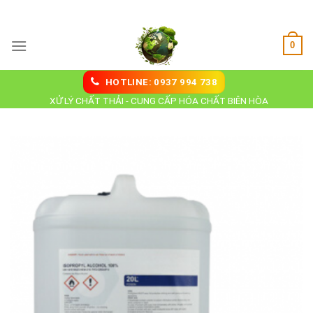
Skip
Hoá Chất Biên Hoà
to
content
0
HOTLINE: 0937 994 738
XỬ LÝ CHẤT THẢI - CUNG CẤP HÓA CHẤT BIÊN HÒA