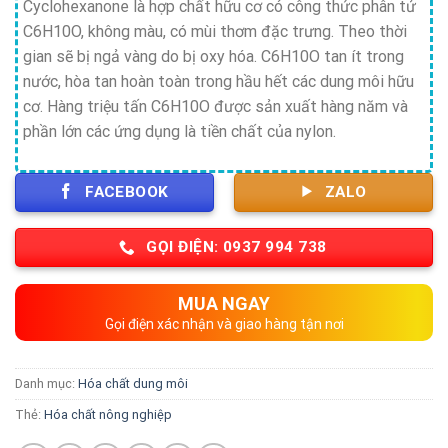
Cyclohexanone là hợp chất hữu cơ có công thức phân tử
C6H10O, không màu, có mùi thơm đặc trưng. Theo thời
gian sẽ bị ngả vàng do bị oxy hóa. C6H10O tan ít trong
nước, hòa tan hoàn toàn trong hầu hết các dung môi hữu
cơ. Hàng triệu tấn C6H10O được sản xuất hàng năm và
phần lớn các ứng dụng là tiền chất của nylon.
FACEBOOK
ZALO
GỌI ĐIỆN: 0937 994 738
MUA NGAY
Gọi điện xác nhận và giao hàng tận nơi
Danh mục:
Hóa chất dung môi
Thẻ:
Hóa chất nông nghiệp