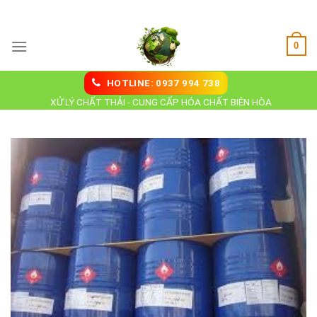
Skip
Hoá Chất Biên Hoà
to
content
0
HOTLINE: 0937 994 738
XỬ LÝ CHẤT THẢI - CUNG CẤP HÓA CHẤT BIÊN HÒA