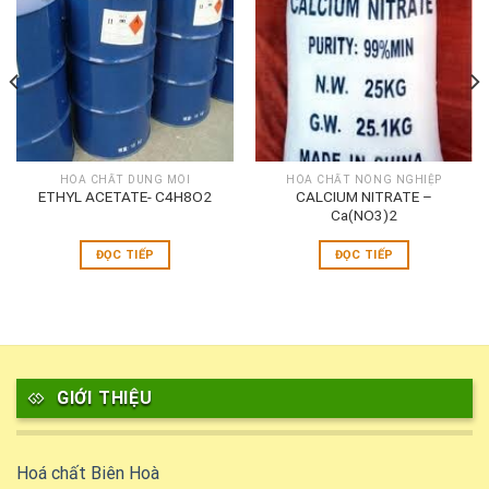
HÓA CHẤT DUNG MÔI
HÓA CHẤT NÔNG NGHIỆP
ETHYL ACETATE- C4H8O2
CALCIUM NITRATE –
Ca(NO3)2
ĐỌC TIẾP
ĐỌC TIẾP
GIỚI THIỆU
Hoá chất Biên Hoà