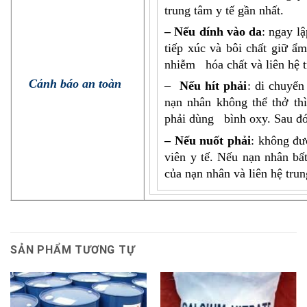
trung tâm y tế gần nhất.
– Nếu dính vào da
: ngay l
tiếp xúc và bôi chất giữ ẩ
nhiễm hóa chất và liên hệ t
Cảnh báo an toàn
–
Nếu hít phải
: di chuyể
nạn nhân không thể thở th
phải dùng bình oxy. Sau đó,
– Nếu nuốt phải
: không đư
viên y tế. Nếu nạn nhân bấ
của nạn nhân và liên hệ trun
SẢN PHẨM TƯƠNG TỰ