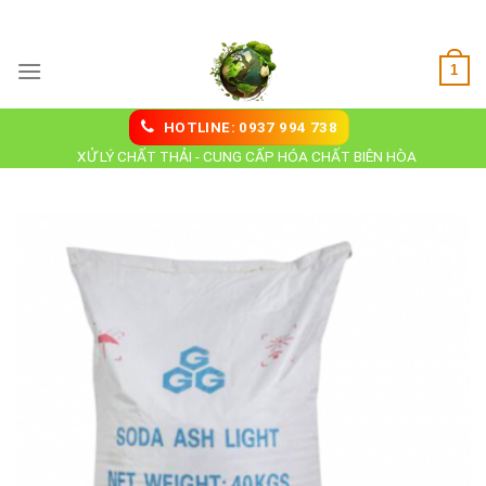
Skip
Hoá Chất Biên Hoà
to
content
1
HOTLINE: 0937 994 738
XỬ LÝ CHẤT THẢI - CUNG CẤP HÓA CHẤT BIÊN HÒA