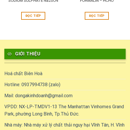
SODIUM SULPHATE Na2SO4
FORMALIN – HCHO
ĐỌC TIẾP
ĐỌC TIẾP
GIỚI THIỆU
Hoá chất Biên Hoà
Hotline: 0937994738 (zalo)
Mail: dongakinhdoanh@gmail.com
VPDD: NX-LP-TMDV1-13 The Manhattan Vinhomes Grand
Park, phường Long Bình, Tp.Thủ Đức.
Nhà máy: Nhà máy xử lý chất thải nguy hại Vĩnh Tân, H. Vĩnh