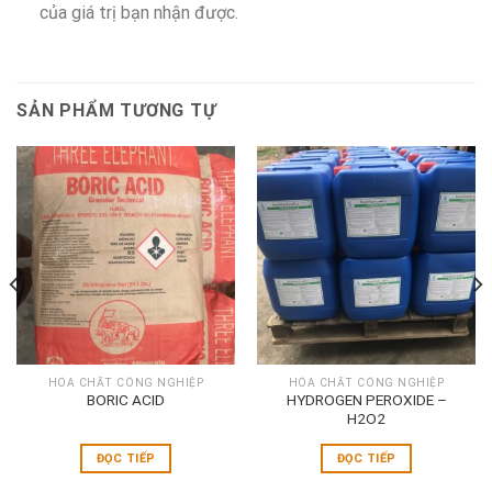
của giá trị bạn nhận được.
SẢN PHẨM TƯƠNG TỰ
HÓA CHẤT CÔNG NGHIỆP
HÓA CHẤT CÔNG NGHIỆP
BORIC ACID
HYDROGEN PEROXIDE –
H2O2
ĐỌC TIẾP
ĐỌC TIẾP