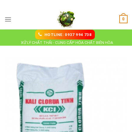
Skip
Hoá Chất Biên Hoà
to
content
0
HOTLINE: 0937 994 738
XỬ LÝ CHẤT THẢI - CUNG CẤP HÓA CHẤT BIÊN HÒA