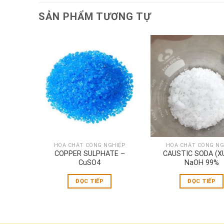
SẢN PHẨM TƯƠNG TỰ
HIỆP
HÓA CHẤT CÔNG NGHIỆP
HÓA CHẤT CÔNG NG
ATE –
COPPER SULPHATE –
CAUSTIC SODA (X
CuSO4
NaOH 99%
ĐỌC TIẾP
ĐỌC TIẾP