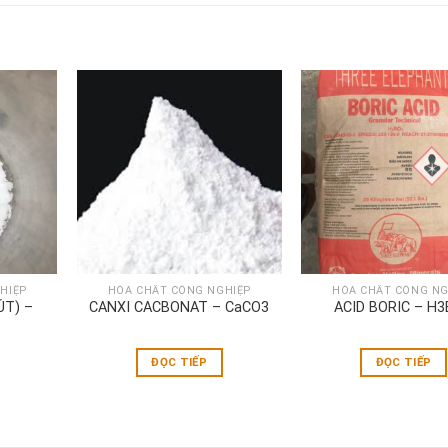
HIỆP
HÓA CHẤT CÔNG NGHIỆP
HÓA CHẤT CÔNG NG
ÚT) –
CANXI CACBONAT – CaCO3
ACID BORIC – H
ĐỌC TIẾP
ĐỌC TIẾP