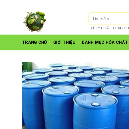
Skip
Hoá Chất Biên Hoà
to
Tìm
content
kiếm:
XỬ LÝ CHẤT THẢI - 
TRANG CHỦ
GIỚI THIỆU
DANH MỤC HÓA CHẤT