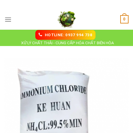
Skip
Hoá Chất Biên Hoà
to
content
0
HOTLINE: 0937 994 738
XỬ LÝ CHẤT THẢI - CUNG CẤP HÓA CHẤT BIÊN HÒA