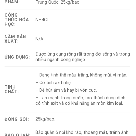
PHẨM:
Trung Quốc, 25kg/bao
CÔNG
THỨC HÓA
NH4Cl
HỌC:
NĂM SẢN
N/A
XUẤT:
Được ứng dụng rộng rãi trong đời sống và trong
ỨNG DỤNG:
nhiều ngành công nghiệp.
– Dạng tinh thể màu trắng, không mùi, vị mặn.
– Có tính axit nhẹ.
TÍNH
– Dễ hút ẩm và hay bị vón cục.
CHẤT:
– Tan mạnh trong nước, tạo thành dung dịch
có tính axit và có khả năng ăn mòn kim loại.
25kg/bao.
ĐÓNG GÓI:
Bảo quản ở nơi khô ráo, thoáng mát, tránh ánh
BẢO QUẢN: