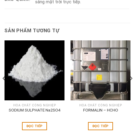
sáng mặt trời trực tiếp.
SẢN PHẨM TƯƠNG TỰ
HÓA CHẤT CÔNG NGHIỆP
HÓA CHẤT CÔNG NGHIỆP
SODIUM SULPHATE Na2SO4
FORMALIN – HCHO
ĐỌC TIẾP
ĐỌC TIẾP