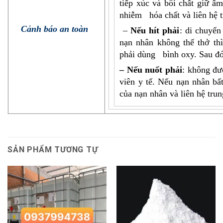
tiếp xúc và bôi chất giữ ẩ
nhiễm hóa chất và liên hệ t
Cảnh báo an toàn
–
Nếu hít phải
: di chuyể
nạn nhân không thể thở th
phải dùng bình oxy. Sau đó,
– Nếu nuốt phải
: không đư
viên y tế. Nếu nạn nhân bấ
của nạn nhân và liên hệ trun
SẢN PHẨM TƯƠNG TỰ