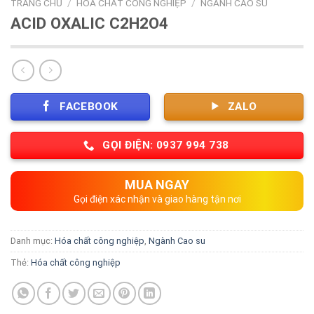
TRANG CHỦ
/
HÓA CHẤT CÔNG NGHIỆP
/
NGÀNH CAO SU
ACID OXALIC C2H2O4
FACEBOOK
ZALO
GỌI ĐIỆN: 0937 994 738
MUA NGAY
Gọi điện xác nhận và giao hàng tận nơi
Danh mục:
Hóa chất công nghiệp
,
Ngành Cao su
Thẻ:
Hóa chất công nghiệp