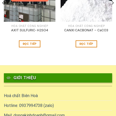
HÓA CHẤT CÔNG NGHIỆP
HÓA CHẤT CÔNG NGHIỆP
AXIT SULFURIC- H2SO4
CANXI CACBONAT – CaCO3
ĐỌC TIẾP
ĐỌC TIẾP
GIỚI THIỆU
Hoá chất Biên Hoà
Hotline: 0937994738 (zalo)
Mail: dongakinhdoanh@gmail.com